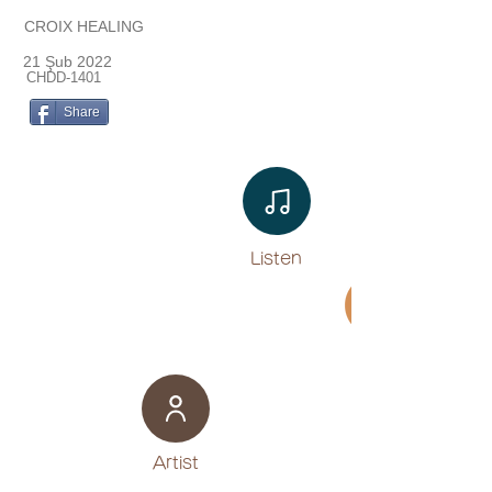
CROIX HEALING
21 Şub 2022
CHDD-1401
Share
Listen​
Movie
​Artist