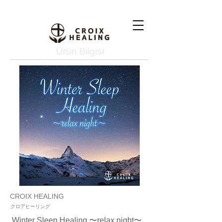
Ürün Bilgisi
CROIX HEALING
クロアヒーリング
Winter Sleep Healing 〜relax night〜