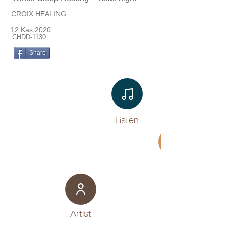
CROIX HEALING
12 Kas 2020
CHDD-1130
Share
Listen​
Movie
​Artist