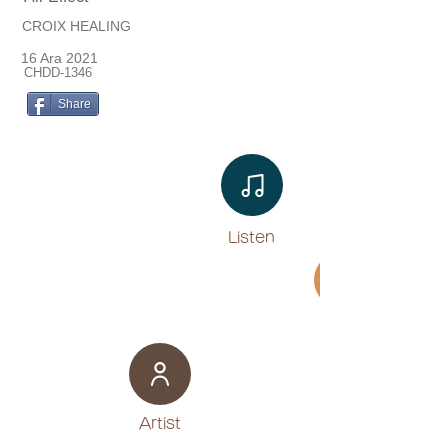
CROIX HEALING
16 Ara 2021
CHDD-1346
Share
Listen​
Movie
​Artist