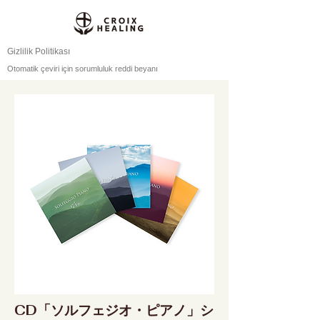
Gizlilik Politikası
Otomatik çeviri için sorumluluk reddi beyanı
CD「ソルフェジオ・ピアノ」シ