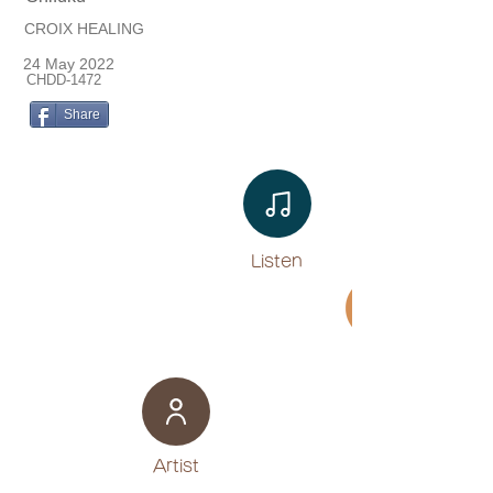
CROIX HEALING
24 May 2022
CHDD-1472
Share
Listen​
Movie
​Artist