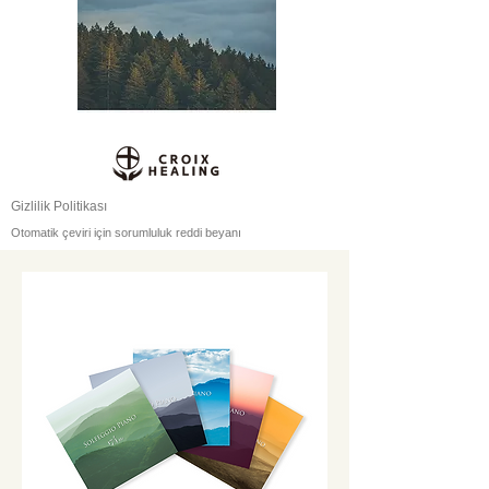
Gizlilik Politikası
Otomatik çeviri için sorumluluk reddi beyanı