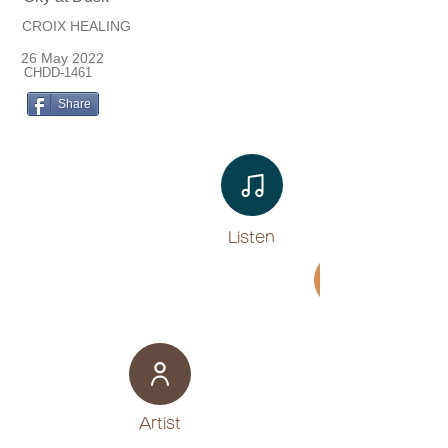
CROIX HEALING
26 May 2022
CHDD-1461
Share
Listen​
Movie
​Artist