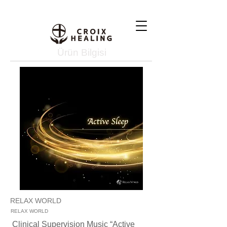
Ürün Bilgisi
RELAX WORLD
RELAX WORLD
Clinical Supervision Music “Active