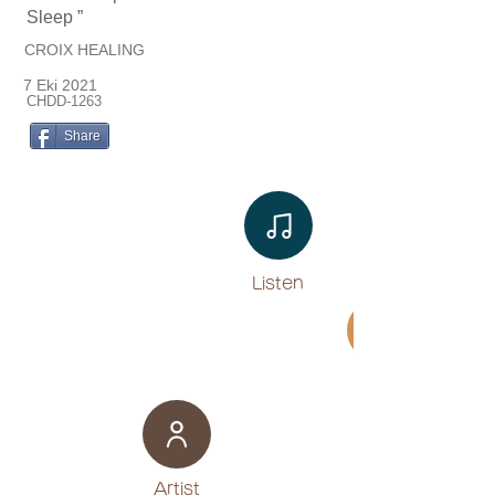
Sleep ”
CROIX HEALING
7 Eki 2021
CHDD-1263
Share
Listen​
Movie
​Artist