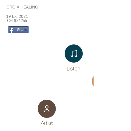
CROIX HEALING
19 Eki 2021
CHDD-1255
Share
Listen​
Movie
​Artist