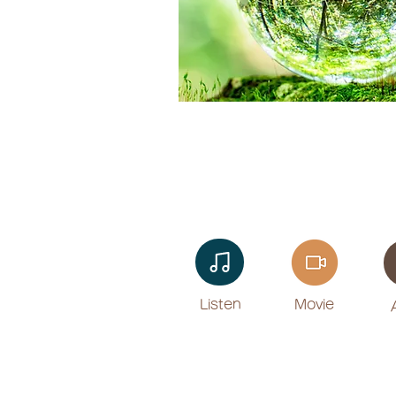
Listen​
Movie
​