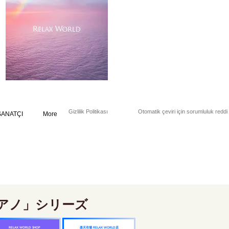
Gizlilik Politikası
Otomatik çeviri için sorumluluk reddi
SANATÇI
More
アノ」シリーズ
楽天市場 RELAX WORLD店
RELAX WORLD SHOP