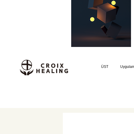
ÜST
Uygula