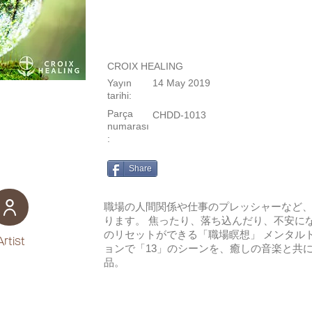
CROIX HEALING
Yayın
14 May 2019
tarihi:
Parça
CHDD-1013
numarası
:
Share
職場の人間関係や仕事のプレッシャーなど
ります。 焦ったり、落ち込んだり、不安に
のリセットができる「職場瞑想」 メンタル
Artist
ョンで「13」のシーンを、癒しの音楽と共
品。