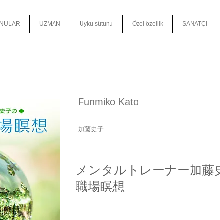
NULAR
UZMAN
Uyku sütunu
Özel özellik
SANATÇI
Funmiko Kato
加藤史子
メンタルトレーナー加藤
職場瞑想