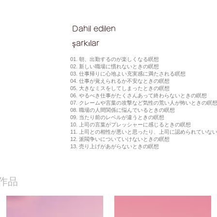
Dahil edilen
şarkılar
01. 朝、出勤するのが楽しくなる瞑想
02. 新しい職場に慣れないときの瞑想
03. 仕事帰りに心地よい充実感に満たされる瞑想
04. 仕事が覚えられるか不安なときの瞑想
05. 大きなミスをしてしまったときの瞑想
06. やるべき仕事がたくさんあって終わらないときの瞑想
07. クレームや言葉の攻撃など気性の荒い人が怖いときの瞑
08. 職場の人間関係に悩んでいるときの瞑想
09. 当たり前のレベルが違うときの瞑想
10. 上司の言葉がプレッシャーに感じるときの瞑想
11. 上司との相性が悪いと思ったり、上司に認められていな
12. 派閥争いについていけないときの瞑想
13. 売り上げがあがらないときの瞑想
作品