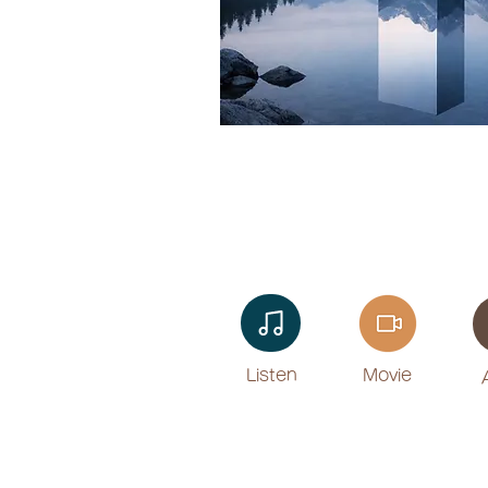
Listen​
Movie
​