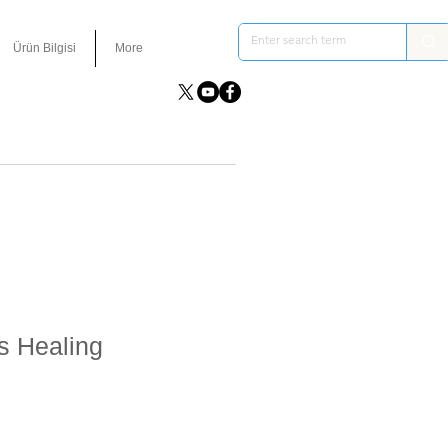
Ürün Bilgisi
More
s Healing