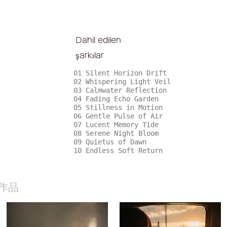
Dahil edilen
şarkılar
01 Silent Horizon Drift
02 Whispering Light Veil
03 Calmwater Reflection
04 Fading Echo Garden
05 Stillness in Motion
06 Gentle Pulse of Air
07 Lucent Memory Tide
08 Serene Night Bloom
09 Quietus of Dawn
10 Endless Soft Return
作品