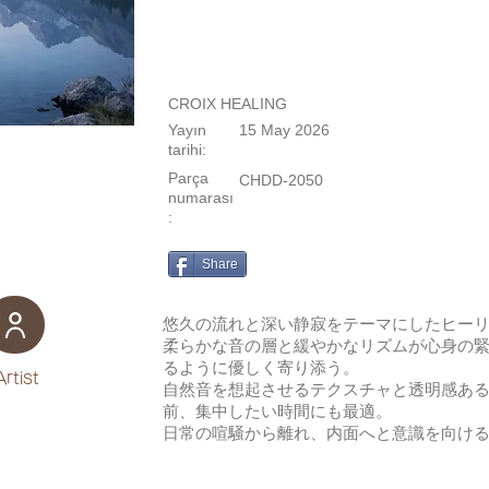
CROIX HEALING
Yayın
15 May 2026
tarihi:
Parça
CHDD-2050
numarası
:
Share
悠久の流れと深い静寂をテーマにしたヒー
柔らかな音の層と緩やかなリズムが心身の
るように優しく寄り添う。
Artist
自然音を想起させるテクスチャと透明感あ
前、集中したい時間にも最適。
日常の喧騒から離れ、内面へと意識を向け