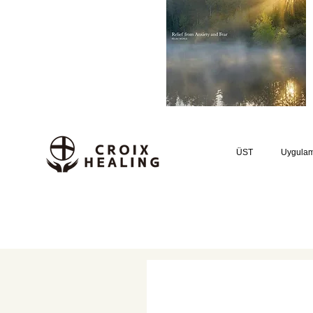
ÜST
Uygula