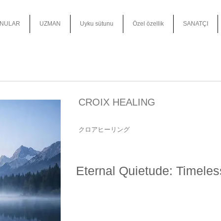
NULAR
UZMAN
Uyku sütunu
Özel özellik
SANATÇI
CROIX HEALING
クロアヒーリング
Eternal Quietude: Timeles