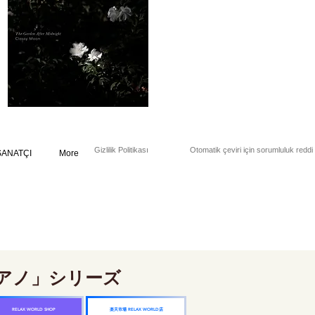
Gizlilik Politikası
Otomatik çeviri için sorumluluk reddi
SANATÇI
More
アノ」シリーズ
楽天市場 RELAX WORLD店
RELAX WORLD SHOP