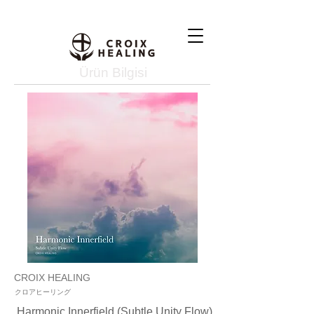
Ürün Bilgisi
CROIX HEALING
クロアヒーリング
Harmonic Innerfield (Subtle Unity Flow)