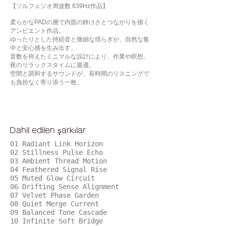
【ソルフェジオ周波数 639Hz作品】
柔らかなPADの層で内面の静けさとつながりを描く
アンビエント作品。
ゆったりとした持続音と微細な揺らぎが、自然な集
中と安心感を生み出す。
音数を抑えたミニマルな設計により、作業や瞑想、
夜のリラックスタイムに最適。
空間と調和するサウンドが、長時間のリスニングで
も負担なく寄り添う一枚。
Dahil edilen şarkılar
01 Radiant Link Horizon
02 Stillness Pulse Echo
03 Ambient Thread Motion
04 Feathered Signal Rise
05 Muted Glow Circuit
06 Drifting Sense Alignment
07 Velvet Phase Garden
08 Quiet Merge Current
09 Balanced Tone Cascade
10 Infinite Soft Bridge