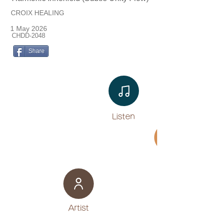
CROIX HEALING
1 May 2026
CHDD-2048
Share
Listen​
Movie
​Artist