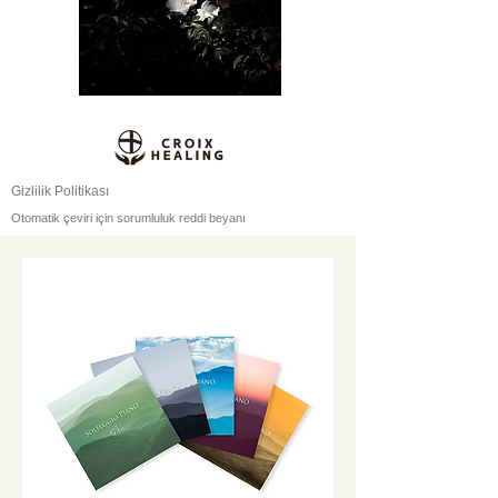
Gizlilik Politikası
Otomatik çeviri için sorumluluk reddi beyanı