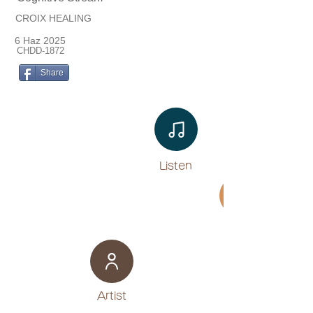
CROIX HEALING
6 Haz 2025
CHDD-1872
Share
Listen​
Movie
​Artist