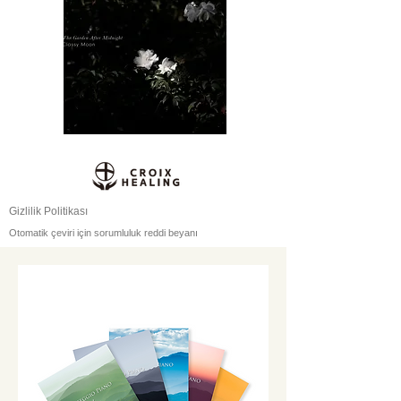
Gizlilik Politikası
Otomatik çeviri için sorumluluk reddi beyanı