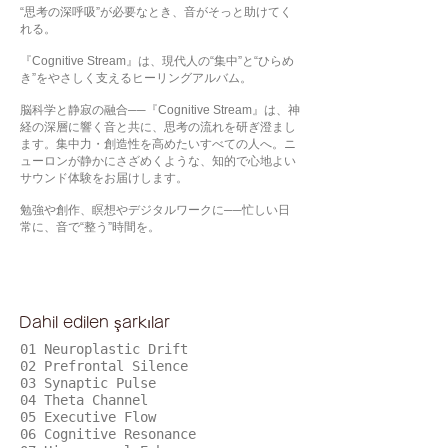
“思考の深呼吸”が必要なとき、音がそっと助けてく
れる。
『Cognitive Stream』は、現代人の“集中”と“ひらめ
き”をやさしく支えるヒーリングアルバム。
脳科学と静寂の融合──『Cognitive Stream』は、神
経の深層に響く音と共に、思考の流れを研ぎ澄まし
ます。集中力・創造性を高めたいすべての人へ。ニ
ューロンが静かにさざめくような、知的で心地よい
サウンド体験をお届けします。
勉強や創作、瞑想やデジタルワークに──忙しい日
常に、音で“整う”時間を。
Dahil edilen şarkılar
01 Neuroplastic Drift
02 Prefrontal Silence
03 Synaptic Pulse
04 Theta Channel
05 Executive Flow
06 Cognitive Resonance