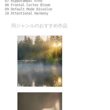
07 Hippocampal Echo
08 Frontal Cortex Bloom
09 Default Mode Dissolve
10 Attentional Harmony
​同ジャンルのおすすめ作品