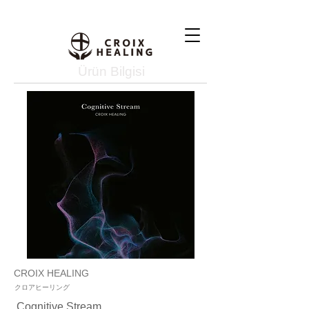
Ürün Bilgisi
CROIX HEALING
クロアヒーリング
Cognitive Stream