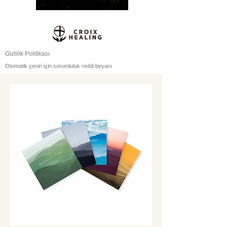
Gizlilik Politikası
Otomatik çeviri için sorumluluk reddi beyanı