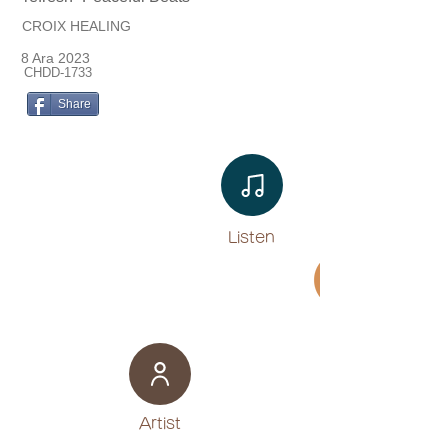
CROIX HEALING
8 Ara 2023
CHDD-1733
Share
Listen​
Movie
​Artist