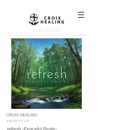
Ürün Bilgisi
CROIX HEALING
クロアヒーリング
refresh -Peaceful Beats-