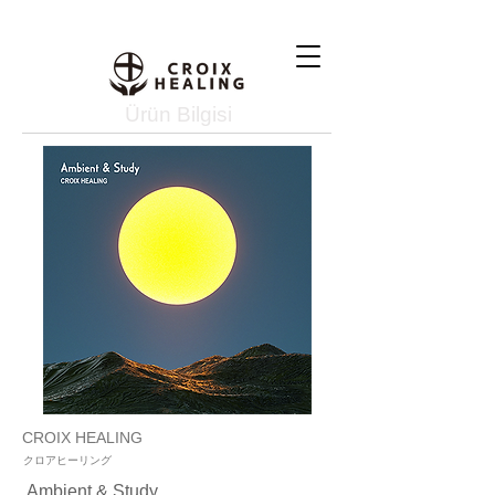
Ürün Bilgisi
CROIX HEALING
クロアヒーリング
Ambient & Study