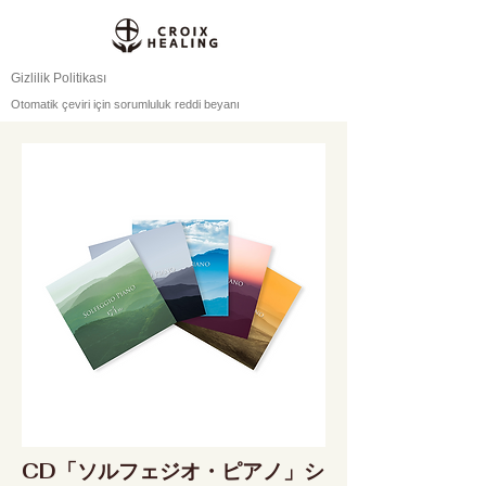
Gizlilik Politikası
Otomatik çeviri için sorumluluk reddi beyanı
CD「ソルフェジオ・ピアノ」シ