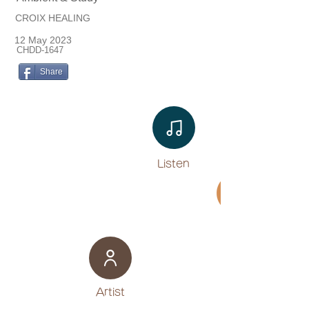
CROIX HEALING
12 May 2023
CHDD-1647
Share
Listen​
Movie
​Artist