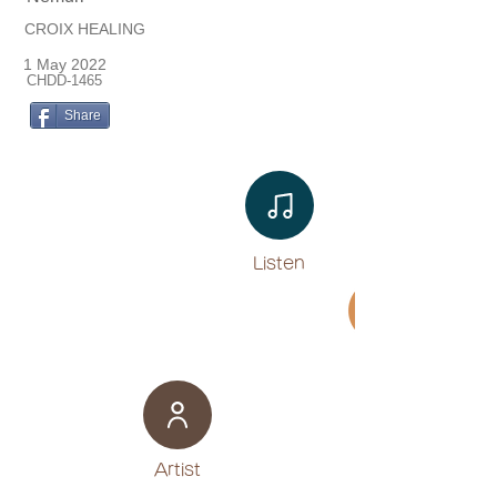
CROIX HEALING
1 May 2022
CHDD-1465
Share
Listen​
Movie
​Artist