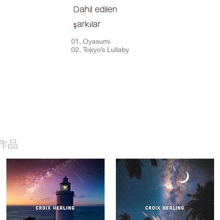
Dahil edilen
şarkılar
01. Oyasumi
02. Tokyo’s Lullaby
作品