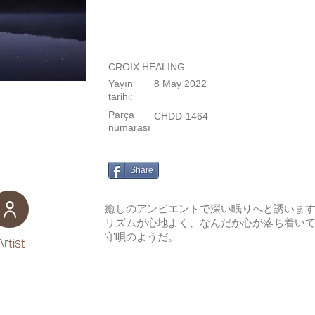
CROIX HEALING
Yayın
8 May 2022
tarihi:
Parça
CHDD-1464
numarası
:
Share
癒しのアンビエントで深い眠りへと誘いま
リズムが心地よく、なんだか心が落ち着い
守唄のようだ。
Artist