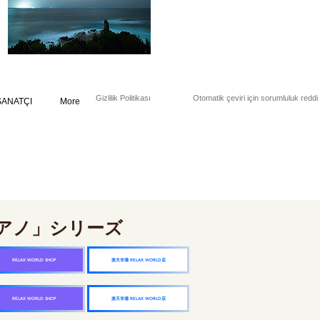
Gizlilik Politikası
Otomatik çeviri için sorumluluk reddi
SANATÇI
More
アノ」シリーズ
楽天市場 RELAX WORLD店
RELAX WORLD SHOP
楽天市場 RELAX WORLD店
RELAX WORLD SHOP