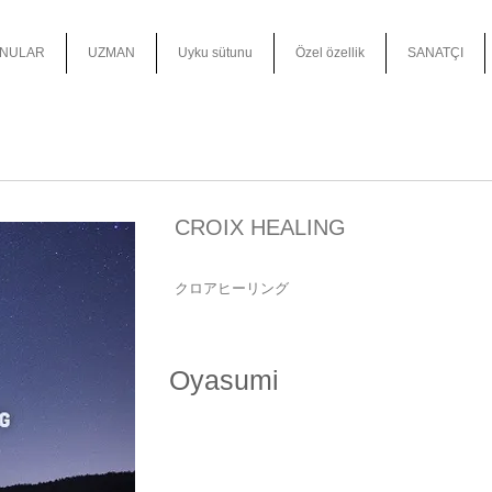
NULAR
UZMAN
Uyku sütunu
Özel özellik
SANATÇI
CROIX HEALING
クロアヒーリング
Oyasumi