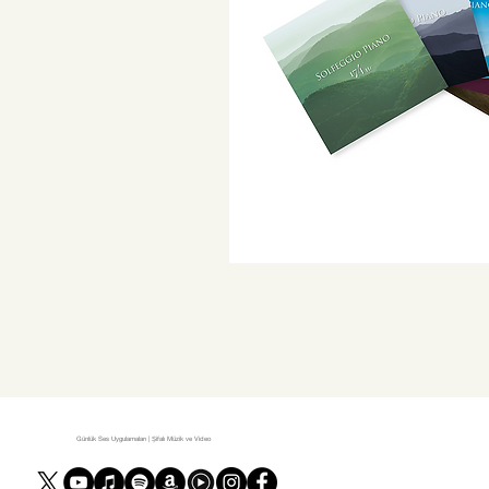
Günlük Ses Uygulamaları | Şifalı Müzik ve Video