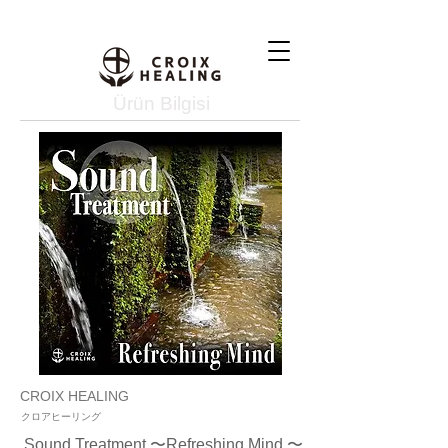
Ürün Bilgisi
CROIX HEALING
クロアヒーリング
Sound Treatment 〜Refreshing Mind 〜