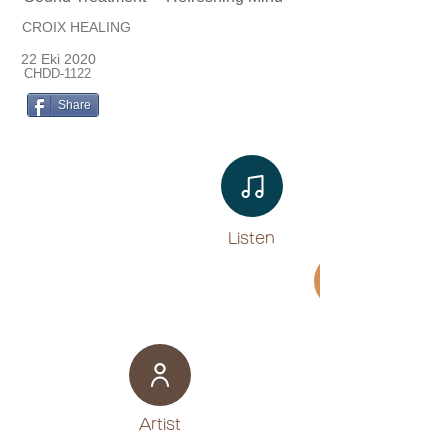
CROIX HEALING
22 Eki 2020
CHDD-1122
Share
Listen​
Movie
​Artist