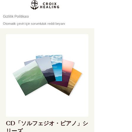
Gizlilik Politikası
Otomatik çeviri için sorumluluk reddi beyanı
CD「ソルフェジオ・ピアノ」シ
リーズ