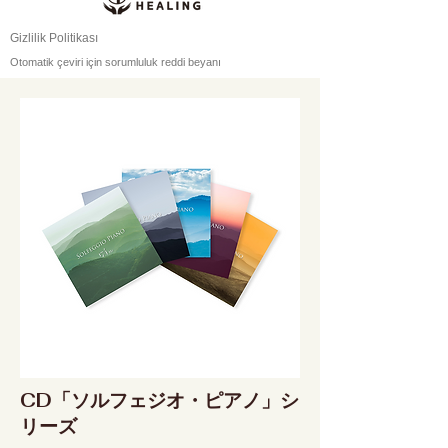
Gizlilik Politikası
Otomatik çeviri için sorumluluk reddi beyanı
CD「ソルフェジオ・ピアノ」シ
リーズ