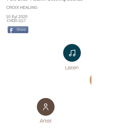
CROIX HEALING
10 Eyl 2020
CHDD-1117
Share
Listen​
Movie
​Artist