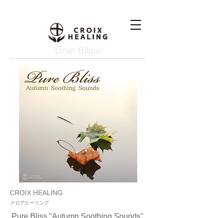
Ürün Bilgisi
CROIX HEALING
クロアヒーリング
Pure Bliss "Autumn Soothing Sounds"