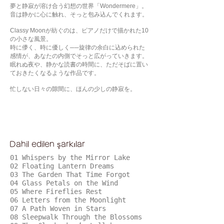
夢と静寂が溶け合う幻想の世界「Wondermere」。
音は静かに心に触れ、そっと包み込んでくれます。
Classy Moonが紡ぐのは、ピアノだけで描かれた10
の小さな風景。
時に儚く、時に優しく──旋律の余白に込められた
感情が、あなたの内側でそっと広がっていきます。
眠れぬ夜や、静かな読書の時間に、ただそばに置い
ておきたくなるような作品です。
忙しない日々の隙間に、ほんの少しの静寂を。
Dahil edilen şarkılar
01 Whispers by the Mirror Lake
02 Floating Lantern Dreams
03 The Garden That Time Forgot
04 Glass Petals on the Wind
05 Where Fireflies Rest
06 Letters from the Moonlight
07 A Path Woven in Stars
08 Sleepwalk Through the Blossoms