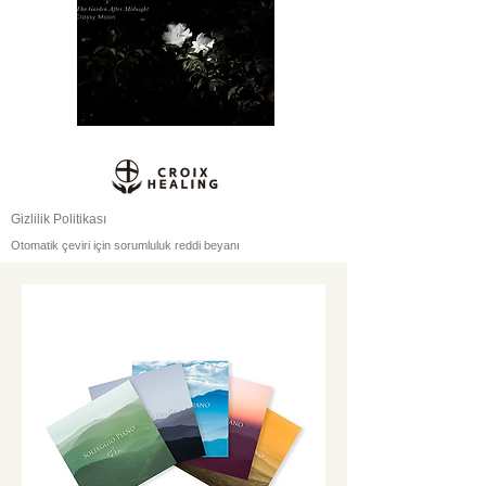
Gizlilik Politikası
Otomatik çeviri için sorumluluk reddi beyanı