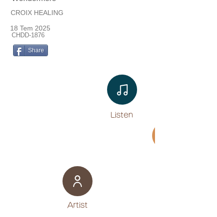
CROIX HEALING
18 Tem 2025
CHDD-1876
Share
Listen​
Movie
​Artist