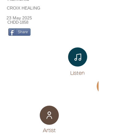
CROIX HEALING
23 May 2025
CHDD-1858
Share
Listen​
Movie
​Artist