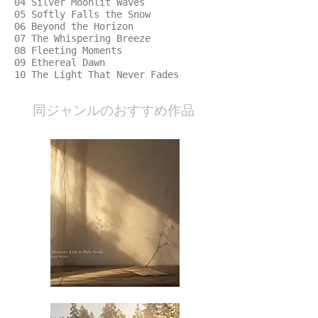
04 Silver Moonlit Waves
05 Softly Falls the Snow
06 Beyond the Horizon
07 The Whispering Breeze
08 Fleeting Moments
09 Ethereal Dawn
10 The Light That Never Fades
​同ジャンルのおすすめ作品