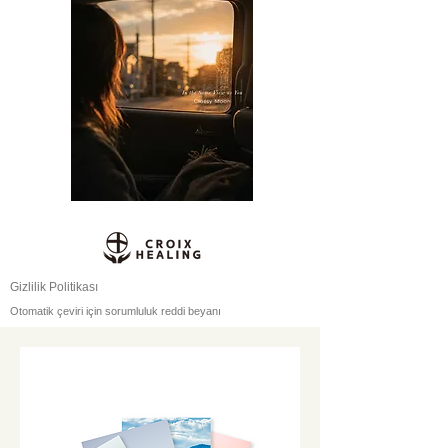
Gizlilik Politikası
Otomatik çeviri için sorumluluk reddi beyanı