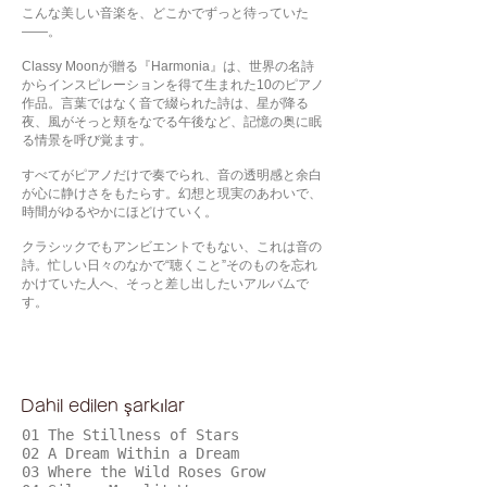
こんな美しい音楽を、どこかでずっと待っていた
——。
Classy Moonが贈る『Harmonia』は、世界の名詩
からインスピレーションを得て生まれた10のピアノ
作品。言葉ではなく音で綴られた詩は、星が降る
夜、風がそっと頬をなでる午後など、記憶の奥に眠
る情景を呼び覚ます。
すべてがピアノだけで奏でられ、音の透明感と余白
が心に静けさをもたらす。幻想と現実のあわいで、
時間がゆるやかにほどけていく。
クラシックでもアンビエントでもない、これは音の
詩。忙しい日々のなかで“聴くこと”そのものを忘れ
かけていた人へ、そっと差し出したいアルバムで
す。
Dahil edilen şarkılar
01 The Stillness of Stars
02 A Dream Within a Dream
03 Where the Wild Roses Grow