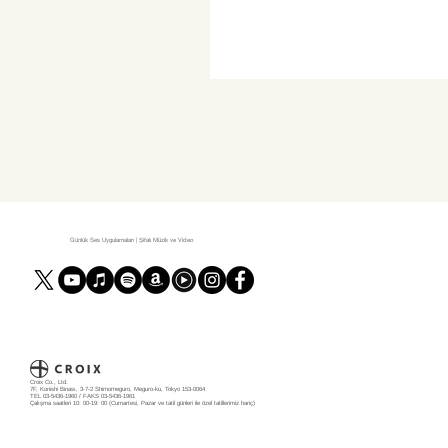
Günlük Ses Uygulamaları | Şifalı Müzik ve Video
Croix Co., Ltd.
7F, Konishi Binası, 3-7-2 Shimomeguro, Meguro-ku, Tokyo 153-0064
TEL 03-5436-1960 / FAKS 03-5436-1961
Çalışma saatleri 10: 00-19: 00 (Cumartesi, Pazar ve tatil günleri ile özel tatillerimiz hariç)