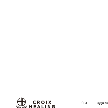
ÜST
Uygula