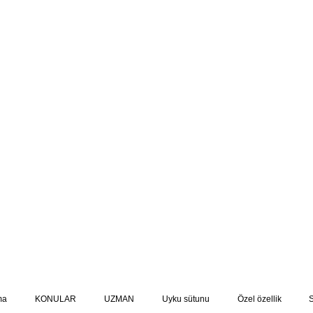
ma
KONULAR
UZMAN
Uyku sütunu
Özel özellik