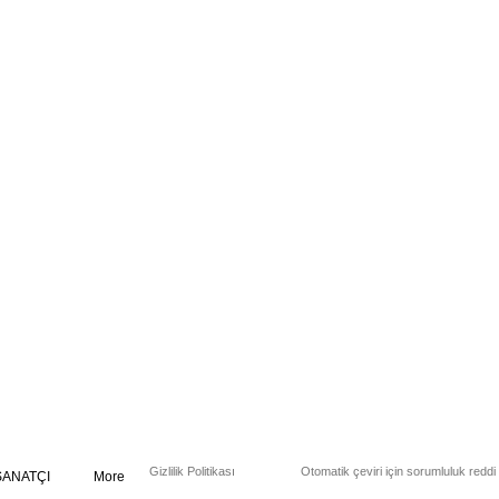
Gizlilik Politikası
Otomatik çeviri için sorumluluk reddi
SANATÇI
More