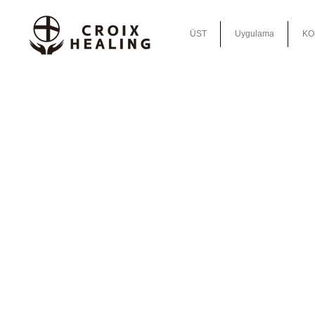
ÜST
Uygulama
KO