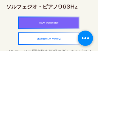
ソルフェジオ・ピアノ963Hz
RELAX WORLD SHOP
楽天市場 RELAX WORLD店
ソルフェジオ周波数を気軽に楽しめるピアノ
作品5枚作品をセット
快眠周波数 ソルフェジオ・ピアノ・
コレクション
RELAX WORLD SHOP
楽天市場 RELAX WORLD店
Günlük Ses Uygulamaları | Şifalı Müzik ve
Video