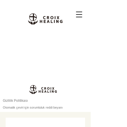
Gizlilik Politikası
Otomatik çeviri için sorumluluk reddi beyanı