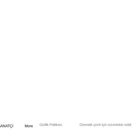
Gizlilik Politikası
Otomatik çeviri için sorumluluk reddi
SANATÇI
More