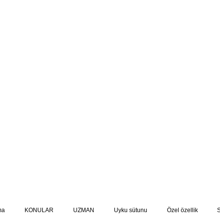
ma
KONULAR
UZMAN
Uyku sütunu
Özel özellik