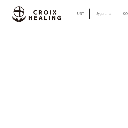
ÜST
Uygulama
KO