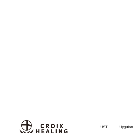
ÜST
Uygula