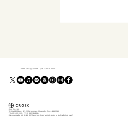
Günlük Ses Uygulamaları | Şifalı Müzik ve Video
Croix Co., Ltd.
7F, Konishi Binası, 3-7-2 Shimomeguro, Meguro-ku, Tokyo 153-0064
TEL 03-5436-1960 / FAKS 03-5436-1961
Çalışma saatleri 10: 00-19: 00 (Cumartesi, Pazar ve tatil günleri ile özel tatillerimiz hariç)