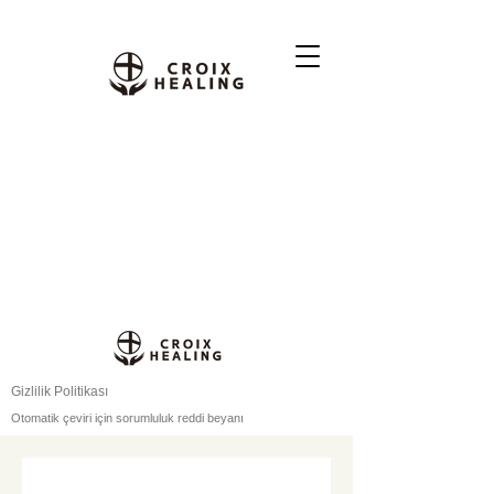
Gizlilik Politikası
Otomatik çeviri için sorumluluk reddi beyanı