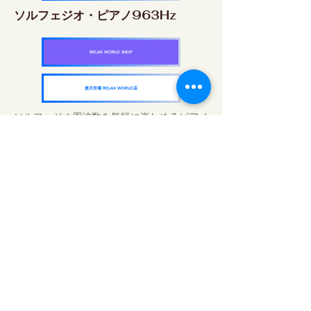
ソルフェジオ・ピアノ963Hz
RELAX WORLD SHOP
楽天市場 RELAX WORLD店
ソルフェジオ周波数を気軽に楽しめるピアノ
作品5枚作品をセット
快眠周波数 ソルフェジオ・ピアノ・
コレクション
RELAX WORLD SHOP
楽天市場 RELAX WORLD店
Günlük Ses Uygulamaları | Şifalı Müzik ve
Video