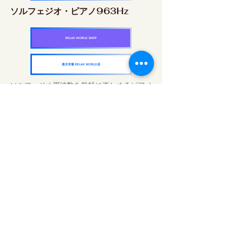
ソルフェジオ・ピアノ963Hz
RELAX WORLD SHOP
楽天市場 RELAX WORLD店
ソルフェジオ周波数を気軽に楽しめるピアノ
作品5枚作品をセット
快眠周波数 ソルフェジオ・ピアノ・
コレクション
RELAX WORLD SHOP
楽天市場 RELAX WORLD店
Günlük Ses Uygulamaları | Şifalı Müzik ve
Video