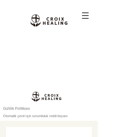
Gizlilik Politikası
Otomatik çeviri için sorumluluk reddi beyanı