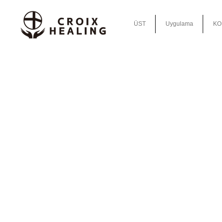
ÜST
Uygulama
KO