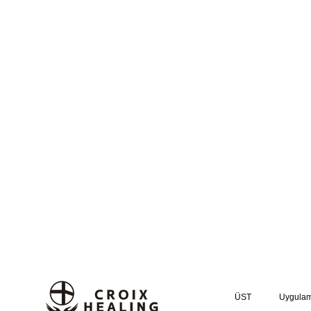
ÜST
Uygula