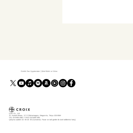
Günlük Ses Uygulamaları | Şifalı Müzik ve Video
Croix Co., Ltd.
7F, Konishi Binası, 3-7-2 Shimomeguro, Meguro-ku, Tokyo 153-0064
TEL 03-5436-1960 / FAKS 03-5436-1961
Çalışma saatleri 10: 00-19: 00 (Cumartesi, Pazar ve tatil günleri ile özel tatillerimiz hariç)