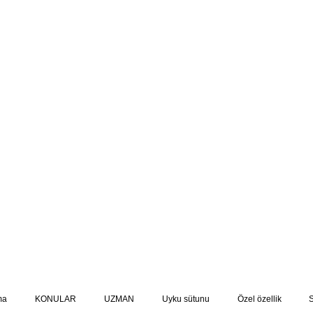
ma
KONULAR
UZMAN
Uyku sütunu
Özel özellik