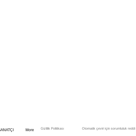
Gizlilik Politikası
Otomatik çeviri için sorumluluk reddi
SANATÇI
More