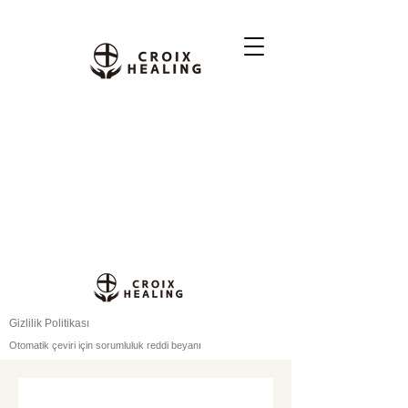
Gizlilik Politikası
Otomatik çeviri için sorumluluk reddi beyanı