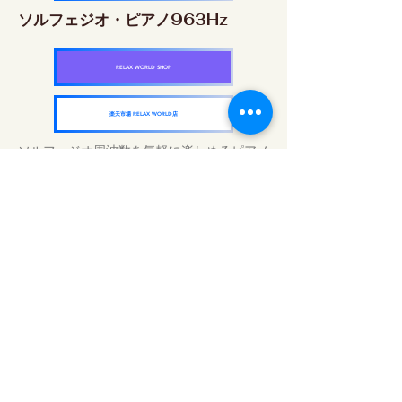
ソルフェジオ・ピアノ963Hz
RELAX WORLD SHOP
楽天市場 RELAX WORLD店
ソルフェジオ周波数を気軽に楽しめるピアノ
作品5枚作品をセット
快眠周波数 ソルフェジオ・ピアノ・
コレクション
RELAX WORLD SHOP
楽天市場 RELAX WORLD店
Günlük Ses Uygulamaları | Şifalı Müzik ve
Video