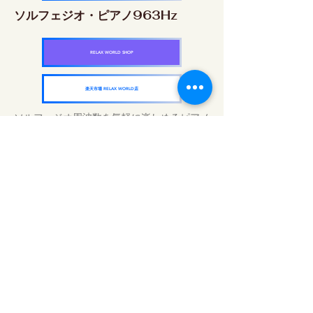
ソルフェジオ・ピアノ963Hz
RELAX WORLD SHOP
楽天市場 RELAX WORLD店
ソルフェジオ周波数を気軽に楽しめるピアノ
作品5枚作品をセット
快眠周波数 ソルフェジオ・ピアノ・
コレクション
RELAX WORLD SHOP
楽天市場 RELAX WORLD店
Günlük Ses Uygulamaları | Şifalı Müzik ve
Video