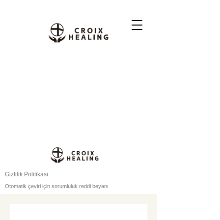
Gizlilik Politikası
Otomatik çeviri için sorumluluk reddi beyanı