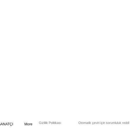
Gizlilik Politikası
Otomatik çeviri için sorumluluk reddi
SANATÇI
More