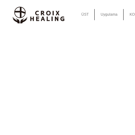
ÜST
Uygulama
KO