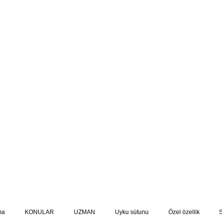
ma
KONULAR
UZMAN
Uyku sütunu
Özel özellik