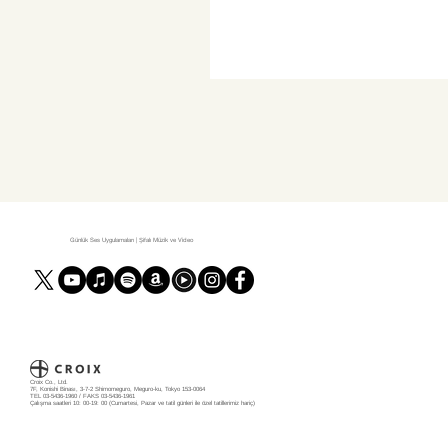
Günlük Ses Uygulamaları | Şifalı Müzik ve Video
Croix Co., Ltd.
7F, Konishi Binası, 3-7-2 Shimomeguro, Meguro-ku, Tokyo 153-0064
TEL 03-5436-1960 / FAKS 03-5436-1961
Çalışma saatleri 10: 00-19: 00 (Cumartesi, Pazar ve tatil günleri ile özel tatillerimiz hariç)