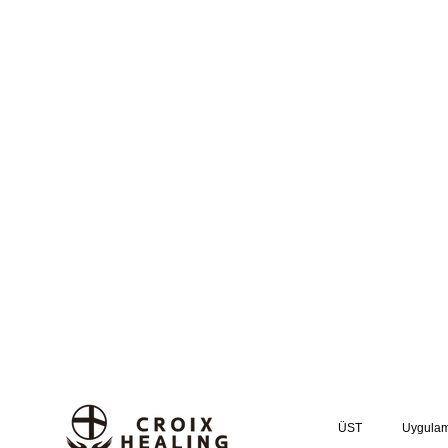
ÜST
Uygula