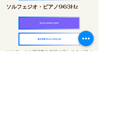
ソルフェジオ・ピアノ963Hz
RELAX WORLD SHOP
楽天市場 RELAX WORLD店
ソルフェジオ周波数を気軽に楽しめるピアノ
作品5枚作品をセット
快眠周波数 ソルフェジオ・ピアノ・
コレクション
RELAX WORLD SHOP
楽天市場 RELAX WORLD店
Günlük Ses Uygulamaları | Şifalı Müzik ve
Video