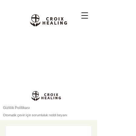
Gizlilik Politikası
Otomatik çeviri için sorumluluk reddi beyanı