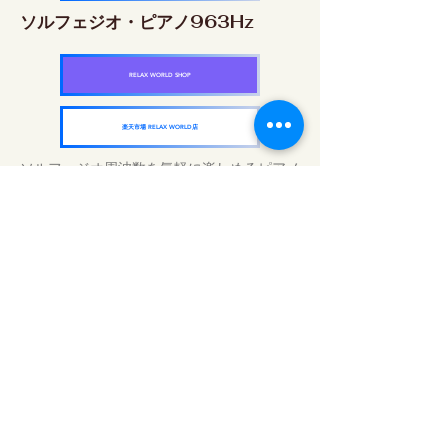
ソルフェジオ・ピアノ963Hz
RELAX WORLD SHOP
楽天市場 RELAX WORLD店
ソルフェジオ周波数を気軽に楽しめるピアノ
作品5枚作品をセット
快眠周波数 ソルフェジオ・ピアノ・
コレクション
RELAX WORLD SHOP
楽天市場 RELAX WORLD店
Günlük Ses Uygulamaları | Şifalı Müzik ve
Video