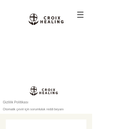
Gizlilik Politikası
Otomatik çeviri için sorumluluk reddi beyanı