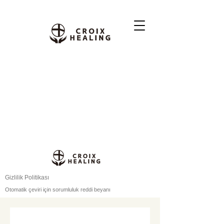
Gizlilik Politikası
Otomatik çeviri için sorumluluk reddi beyanı