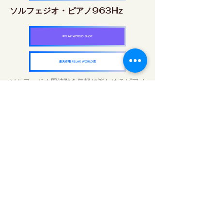
ソルフェジオ・ピアノ963Hz
RELAX WORLD SHOP
楽天市場 RELAX WORLD店
ソルフェジオ周波数を気軽に楽しめるピアノ
作品5枚作品をセット
快眠周波数 ソルフェジオ・ピアノ・
コレクション
RELAX WORLD SHOP
楽天市場 RELAX WORLD店
Günlük Ses Uygulamaları | Şifalı Müzik ve
Video