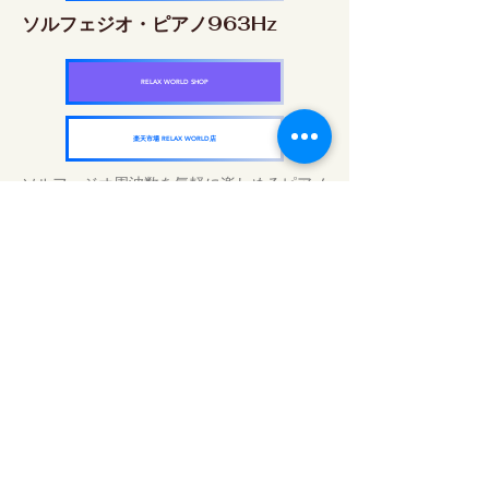
ソルフェジオ・ピアノ963Hz
RELAX WORLD SHOP
楽天市場 RELAX WORLD店
ソルフェジオ周波数を気軽に楽しめるピアノ
作品5枚作品をセット
快眠周波数 ソルフェジオ・ピアノ・
コレクション
RELAX WORLD SHOP
楽天市場 RELAX WORLD店
Günlük Ses Uygulamaları | Şifalı Müzik ve
Video