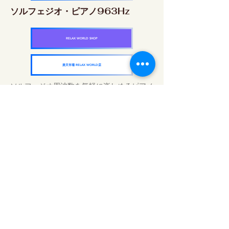
ソルフェジオ・ピアノ963Hz
RELAX WORLD SHOP
楽天市場 RELAX WORLD店
ソルフェジオ周波数を気軽に楽しめるピアノ
作品5枚作品をセット
快眠周波数 ソルフェジオ・ピアノ・
コレクション
RELAX WORLD SHOP
楽天市場 RELAX WORLD店
Günlük Ses Uygulamaları | Şifalı Müzik ve
Video